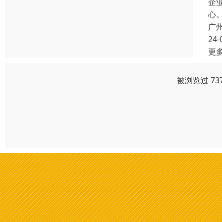
企
心
广
24-
更
被浏览过 73