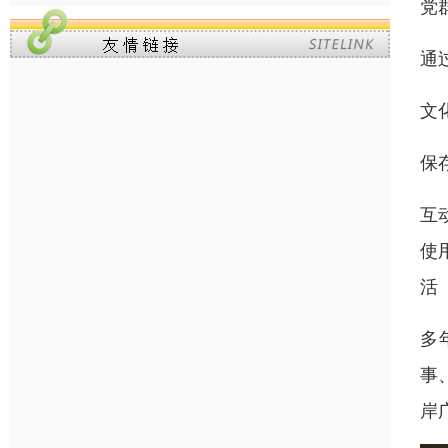
党
通
文
保
互
使
活
多
事
岸