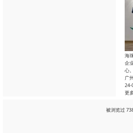
海
企
心
广
24-
更
被浏览过 73