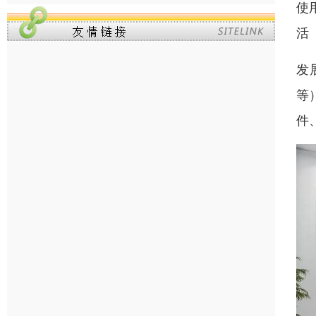
使
活
发
等
件